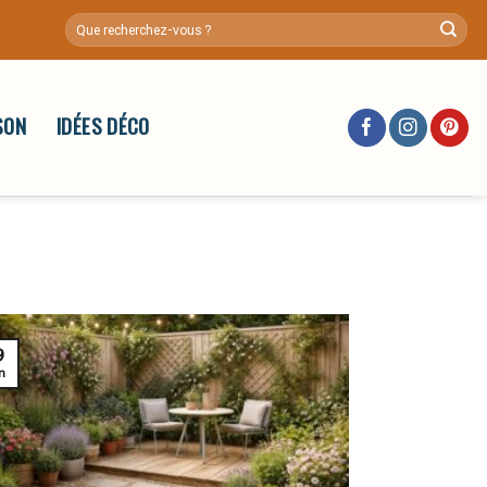
SON
IDÉES DÉCO
9
n