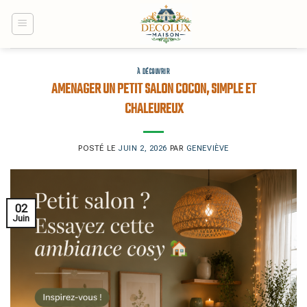
Skip
to
content
À DÉCOUVRIR
AMENAGER UN PETIT SALON COCON, SIMPLE ET
CHALEUREUX
POSTÉ LE
JUIN 2, 2026
PAR
GENEVIÈVE
02
Juin