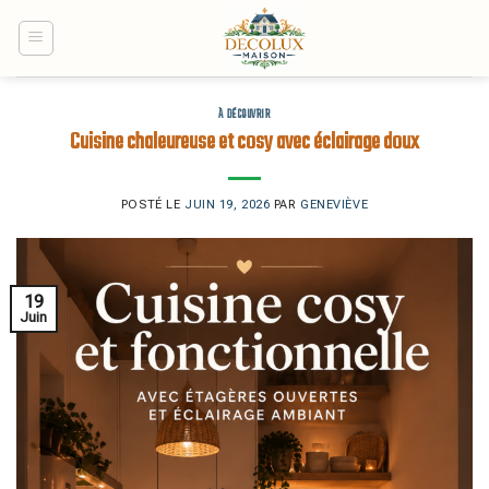
Skip
to
content
À DÉCOUVRIR
Cuisine chaleureuse et cosy avec éclairage doux
POSTÉ LE
JUIN 19, 2026
PAR
GENEVIÈVE
19
Juin