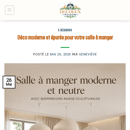
Skip
to
content
À DÉCOUVRIR
Déco moderne et épurée pour votre salle à manger
POSTÉ LE
MAI 26, 2026
PAR
GENEVIÈVE
26
Mai