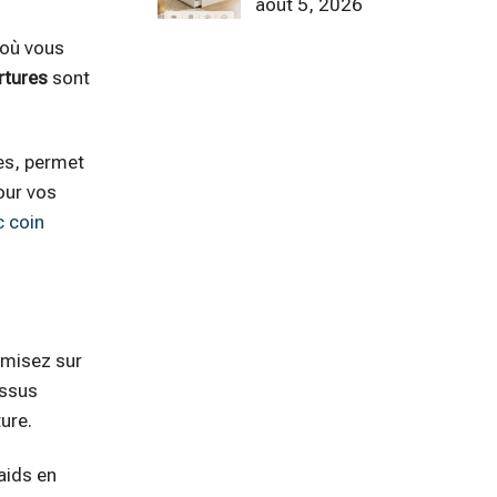
août 5, 2026
 où vous
rtures
sont
les, permet
our vos
c coin
, misez sur
issus
ure.
aids en