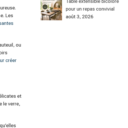
Table extensible bicolore
eureuse.
pour un repas convivial
me. Les
août 3, 2026
santes
uteuil, ou
oirs
ur créer
licates et
 le verre,
qu’elles