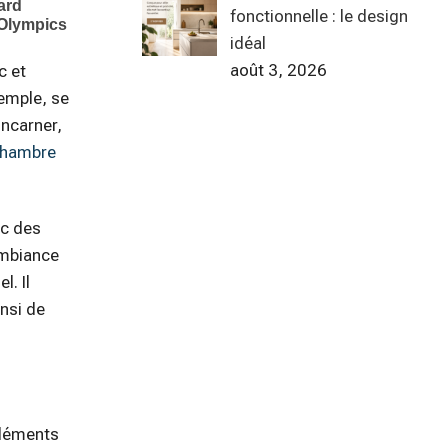
fonctionnelle : le design
idéal
août 3, 2026
c et
xemple, se
incarner,
chambre
ec des
ambiance
l. Il
insi de
éléments