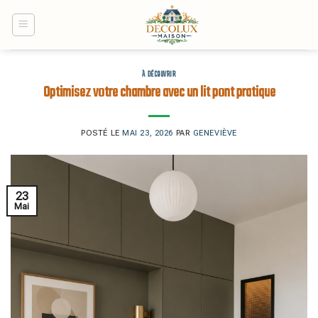
Skip
to
content
À DÉCOUVRIR
Optimisez votre chambre avec un lit pont pratique
POSTÉ LE
MAI 23, 2026
PAR
GENEVIÈVE
23
Mai