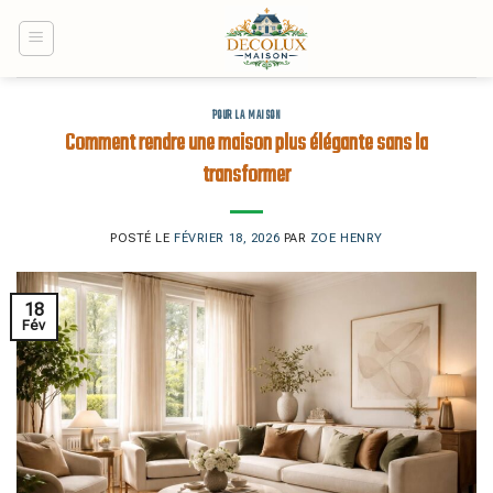
Skip
to
content
POUR LA MAISON
Comment rendre une maison plus élégante sans la
transformer
POSTÉ LE
FÉVRIER 18, 2026
PAR
ZOE HENRY
18
Fév