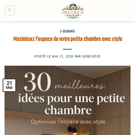
Skip
to
content
À DÉCOUVRIR
Maximisez l’espace de votre petite chambre avec style
POSTÉ LE
MAI 21, 2026
PAR
GENEVIÈVE
21
Mai