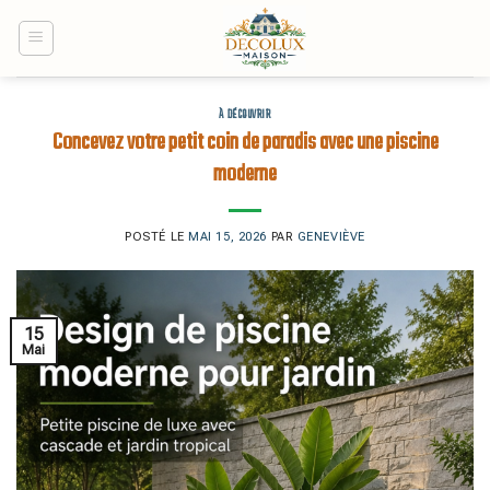
Skip
to
content
À DÉCOUVRIR
Concevez votre petit coin de paradis avec une piscine
moderne
POSTÉ LE
MAI 15, 2026
PAR
GENEVIÈVE
15
Mai