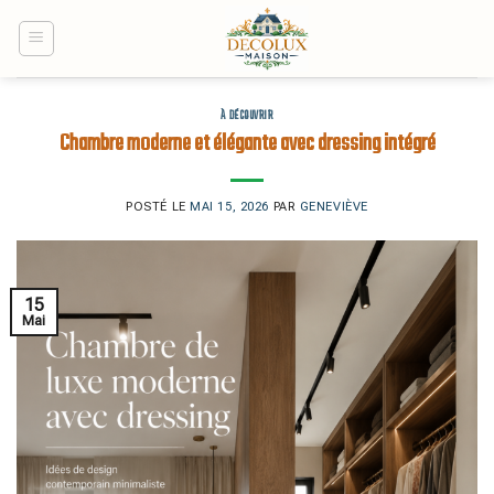
Skip
to
content
À DÉCOUVRIR
Chambre moderne et élégante avec dressing intégré
POSTÉ LE
MAI 15, 2026
PAR
GENEVIÈVE
15
Mai