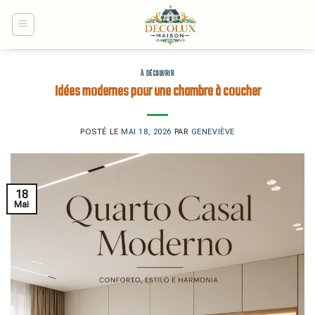
Skip
to
content
À DÉCOUVRIR
Idées modernes pour une chambre à coucher
POSTÉ LE
MAI 18, 2026
PAR
GENEVIÈVE
18
Mai