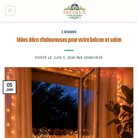
Skip
to
content
À DÉCOUVRIR
Idées déco chaleureuses pour votre balcon et salon
POSTÉ LE
JUIN 5, 2026
PAR
GENEVIÈVE
05
Juin