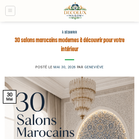
Skip
to
content
À DÉCOUVRIR
30 salons marocains modernes à découvrir pour votre
intérieur
POSTÉ LE
MAI 30, 2026
PAR
GENEVIÈVE
30
Mai